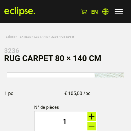
EN
Eclipse
»
TEXTILES
»
LES TAPIS
»
3236 - rug carpet
3236
RUG CARPET 80 × 140 CM
1 pc
€
105,00
/pc
N° de pièces