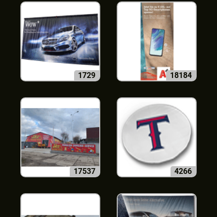
1729
18184
17537
4266