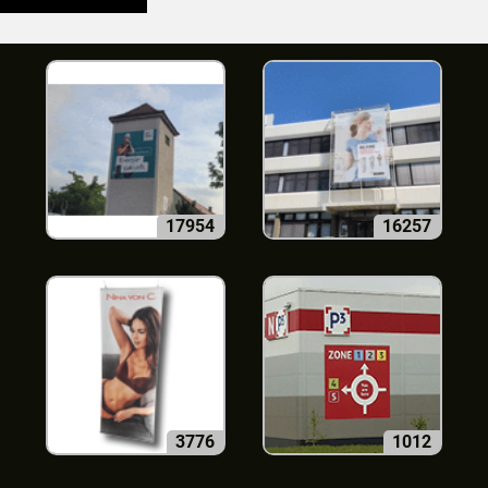
17954
16257
3776
1012