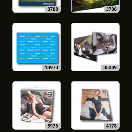
3788
3736
13970
35389
3976
4178