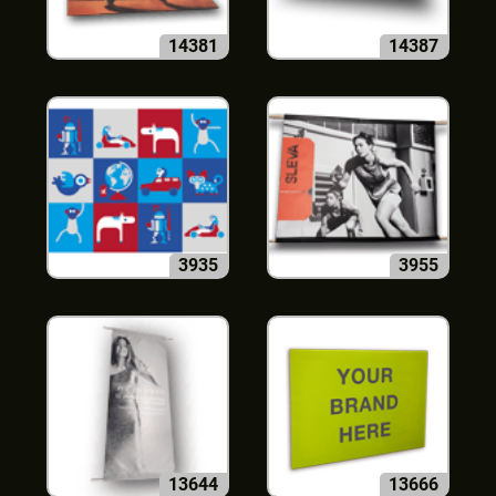
14381
14387
3935
3955
13644
13666