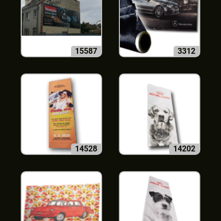
15587
3312
14528
14202