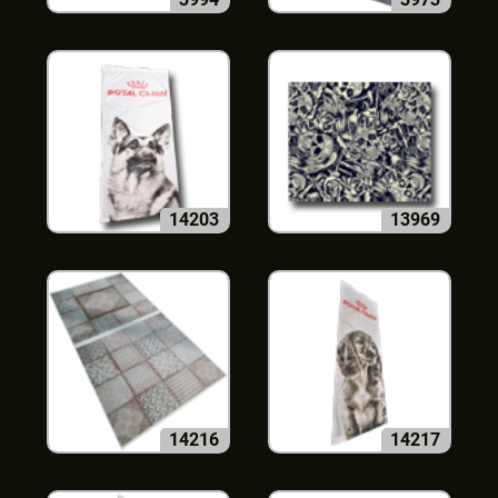
14203
13969
14216
14217