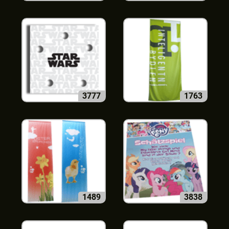
3777
1763
1489
3838