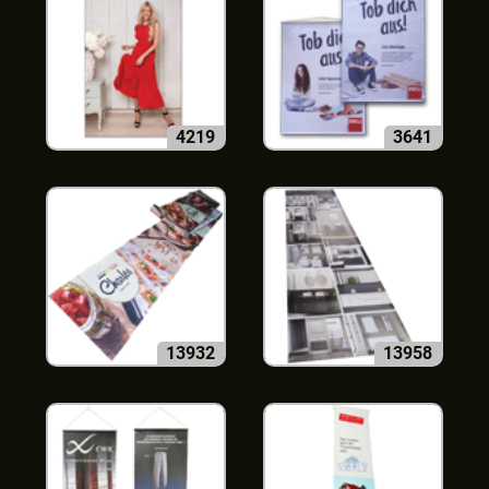
4219
3641
13932
13958