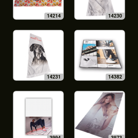
14214
14230
14231
14382
3994
3973