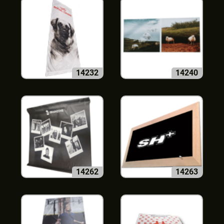
14232
14240
14262
14263