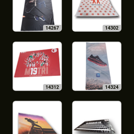
14267
14302
14312
14324