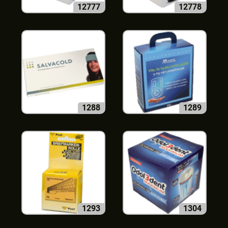
12777
12778
1288
1289
1293
1304