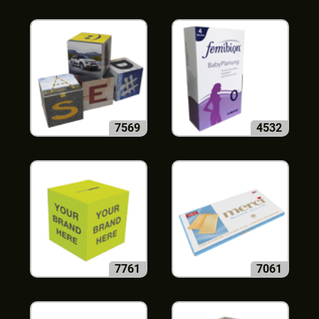
7569
4532
7761
7061