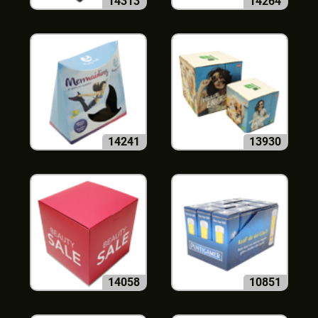
14313
14264
14241
13930
14058
10851