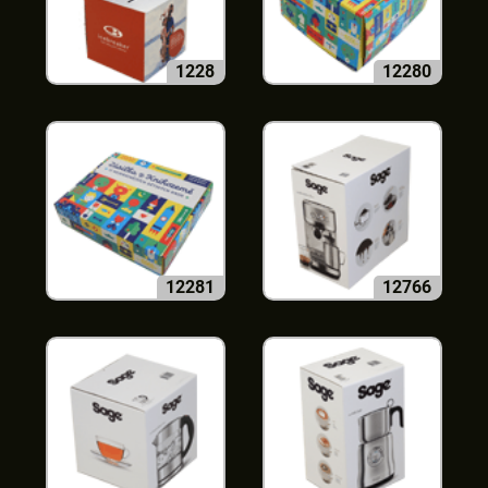
1228
12280
12281
12766