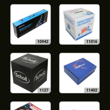
10942
11016
1127
11402