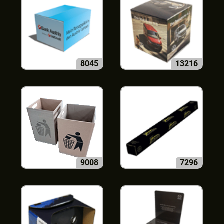
8045
13216
9008
7296