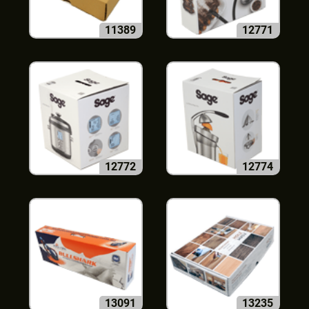
11389
12771
12772
12774
13091
13235