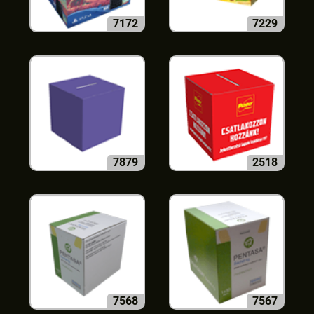
7172
7229
7879
2518
7568
7567