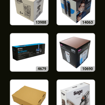
13988
14063
4679
10690