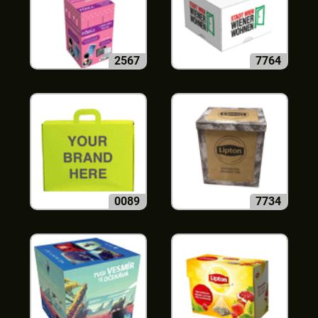
2567
7764
0089
7734