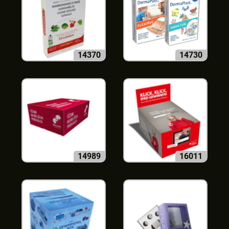
14370
14730
14989
16011