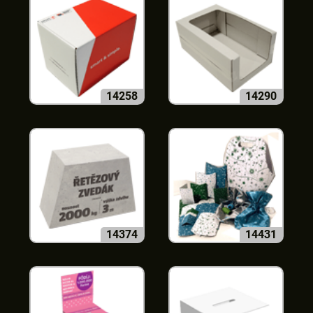
14258
14290
14374
14431