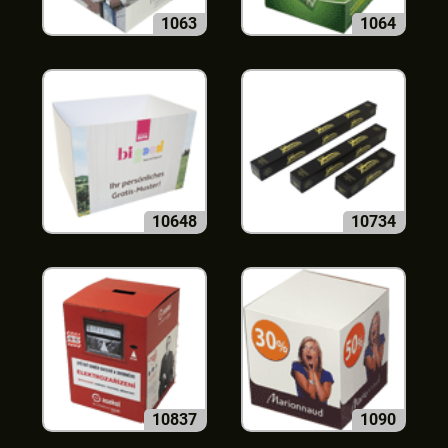
1063
1064
10648
10734
10837
1090