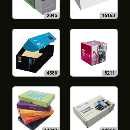
2045
16163
4386
8211