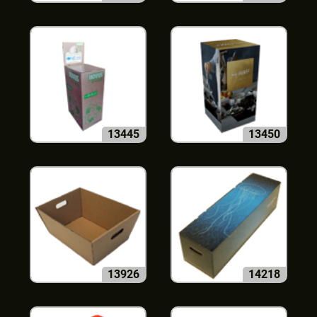
13445
13450
13926
14218