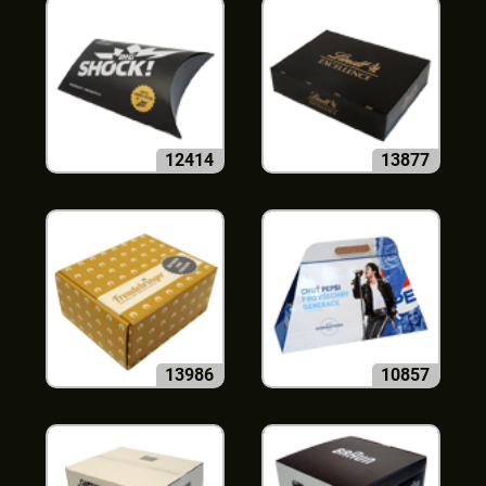
12414
13877
13986
10857