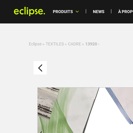
PRODUITS
NEWS
À PRO
Eclipse
»
TEXTILES
»
CADRE
»
13920 -