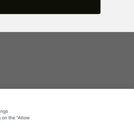
ings
g on the "Allow
lowing