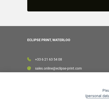
ECLIPSE PRINT, WATERLOO
+33 6 21 63 54 08
sales.online@eclipse-print.com
Ple
(
personal dat
CGV