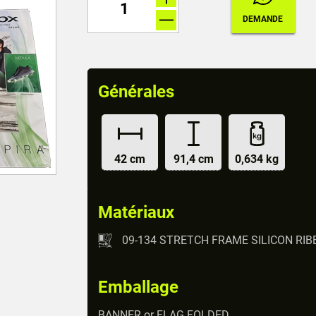
Générales
42 cm
91,4 cm
0,634 kg
Matériaux
09-134 STRETCH FRAME SILICON RI
Emballage
BANNER or FLAG FOLDED