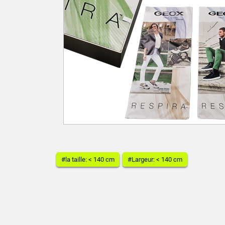
#la taille: < 140 cm
#Largeur: < 140 cm