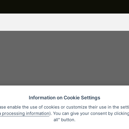
Information on Cookie Settings
ase enable the use of cookies or customize their use in the sett
a processing information
). You can give your consent by clickin
Protection des données personnelles
Qui sommes-nous?
Whistleb
all" button.