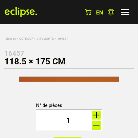
EN
Eclipse
»
OUTDOOR
»
CITYLIGHTS
»
16457 -
16457
118.5 × 175 CM
N° de pièces