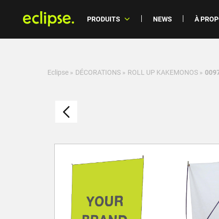
PRODUITS
NEWS
À PRO
Eclipse
»
DÉCORATIONS
»
ROLL UP KAKEMONOS
»
0097