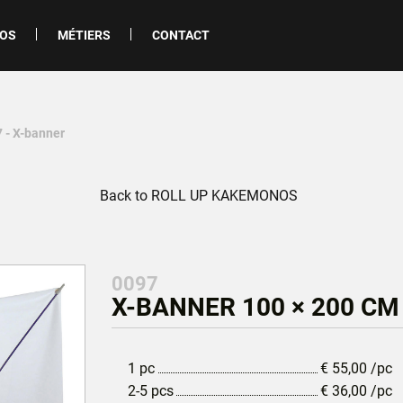
POS
MÉTIERS
CONTACT
 - X-banner
Back to ROLL UP KAKEMONOS
0097
X-BANNER 100 × 200 CM
1 pc
€
55,00
/pc
2-5 pcs
€
36,00
/pc